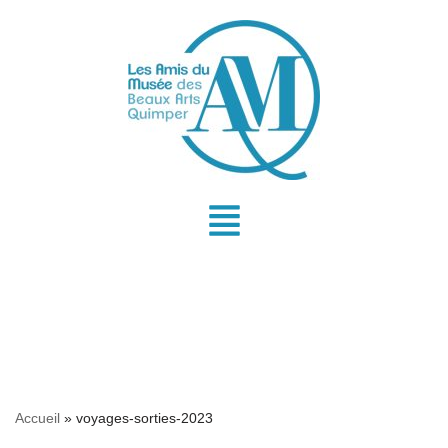
Aller
au
contenu
Accueil
»
voyages-sorties-2023