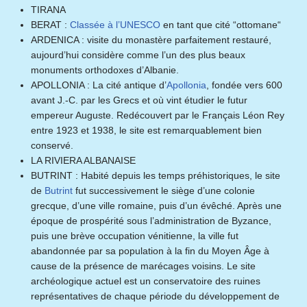
TIRANA
BERAT :
Classée à l’UNESCO
en tant que cité “ottomane“
ARDENICA : visite du monastère parfaitement restauré,
aujourd’hui considère comme l’un des plus beaux
monuments orthodoxes d’Albanie.
APOLLONIA : La cité antique d’
Apollonia
, fondée vers 600
avant J.-C. par les Grecs et où vint étudier le futur
empereur Auguste. Redécouvert par le Français Léon Rey
entre 1923 et 1938, le site est remarquablement bien
conservé.
LA RIVIERA ALBANAISE
BUTRINT : Habité depuis les temps préhistoriques, le site
de
Butrint
fut successivement le siège d’une colonie
grecque, d’une ville romaine, puis d’un évêché. Après une
époque de prospérité sous l’administration de Byzance,
puis une brève occupation vénitienne, la ville fut
abandonnée par sa population à la fin du Moyen Âge à
cause de la présence de marécages voisins. Le site
archéologique actuel est un conservatoire des ruines
représentatives de chaque période du développement de