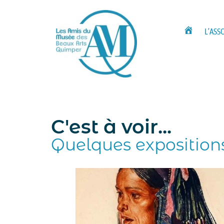
Aller
L’ASS
LES
au
AMIS
contenu
DU
MUSÉE
DES
BEAUX
ARTS
QUIMPER
C'est à voir...
Quelques exposition