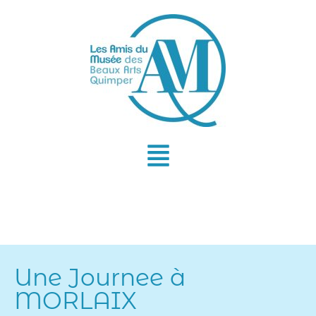
Aller
au
contenu
Une Journee à
MORLAIX