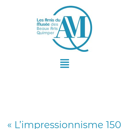
Aller
au
contenu
« L’impressionnisme 150