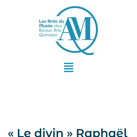
Aller
au
contenu
« Le divin » Raphaël